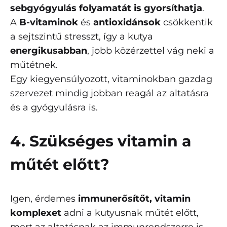
sebgyógyulás folyamatát is gyorsíthatja
.
A
B-vitaminok
és
antioxidánsok
csökkentik
a sejtszintű stresszt, így a kutya
energikusabban
, jobb közérzettel vág neki a
műtétnek.
Egy kiegyensúlyozott, vitaminokban gazdag
szervezet mindig jobban reagál az altatásra
és a gyógyulásra is.
4. Szükséges vitamin a
műtét előtt?
Igen, érdemes
immunerősítőt, vitamin
komplexet
adni a kutyusnak műtét előtt,