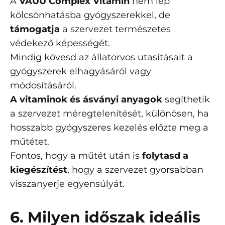
A
VAUU Complex Vitamin
nem lép
kölcsönhatásba gyógyszerekkel, de
támogatja
a szervezet természetes
védekező képességét.
Mindig kövesd az állatorvos utasításait a
gyógyszerek elhagyásáról vagy
módosításáról.
A vitaminok és ásványi anyagok
segíthetik
a szervezet méregtelenítését, különösen, ha
hosszabb gyógyszeres kezelés előzte meg a
műtétet.
Fontos, hogy a műtét után is
folytasd a
kiegészítést
, hogy a szervezet gyorsabban
visszanyerje egyensúlyát.
6. Milyen időszak ideális