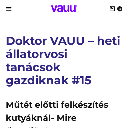
0
Doktor VAUU – heti
állatorvosi
tanácsok
gazdiknak #15
Műtét előtti felkészítés
kutyáknál- Mire