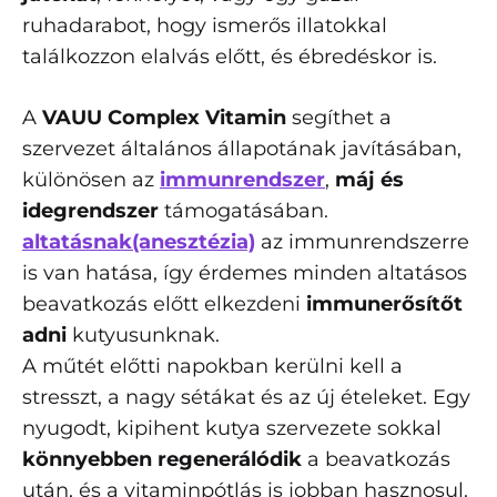
ruhadarabot, hogy ismerős illatokkal
találkozzon elalvás előtt, és ébredéskor is.
A
VAUU Complex Vitamin
segíthet a
szervezet általános állapotának javításában,
különösen az
immunrendszer
,
máj és
idegrendszer
támogatásában.
altatásnak(anesztézia)
az immunrendszerre
is van hatása, így érdemes minden altatásos
beavatkozás előtt elkezdeni
immunerősítőt
adni
kutyusunknak.
A műtét előtti napokban kerülni kell a
stresszt, a nagy sétákat és az új ételeket. Egy
nyugodt, kipihent kutya szervezete sokkal
könnyebben regenerálódik
a beavatkozás
után, és a vitaminpótlás is jobban hasznosul.