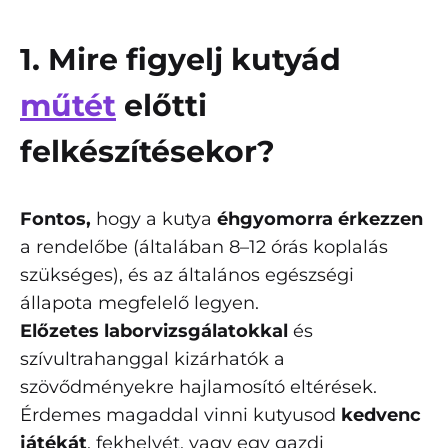
1. Mire figyelj kutyád
műtét
előtti
felkészítésekor?
Fontos,
hogy a kutya
éhgyomorra érkezzen
a rendelőbe (általában 8–12 órás koplalás
szükséges), és az általános egészségi
állapota megfelelő legyen.
Előzetes laborvizsgálatokkal
és
szívultrahanggal kizárhatók a
szövődményekre hajlamosító eltérések.
Érdemes magaddal vinni kutyusod
kedvenc
játékát
, fekhelyét, vagy egy gazdi