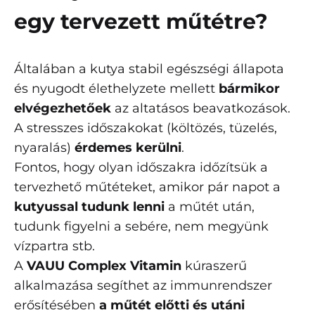
egy tervezett műtétre?
Általában a kutya stabil egészségi állapota
és nyugodt élethelyzete mellett
bármikor
elvégezhetőek
az altatásos beavatkozások.
A stresszes időszakokat (költözés, tüzelés,
nyaralás)
érdemes kerülni
.
Fontos, hogy olyan időszakra időzítsük a
tervezhető műtéteket, amikor pár napot a
kutyussal tudunk lenni
a műtét után,
tudunk figyelni a sebére, nem megyünk
vízpartra stb.
A
VAUU Complex Vitamin
kúraszerű
alkalmazása segíthet az immunrendszer
erősítésében
a műtét előtti és utáni