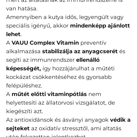
mert az altatásnak az immunrendszerre is
van hatása.
Amennyiben a kutya idős, legyengült vagy
speciális igényű, akkor
mindenképp ajánlott
lehet
.
A
VAUU Complex Vitamin
preventív
alkalmazása
stabilizálja az anyagcserét
és
segíti az immunrendszer
ellenálló
képességét,
így hozzájárulhat a műtéti
kockázat csökkentéséhez és gyorsabb
felépüléshez.
A
műtét előtti vitaminpótlás
nem
helyettesíti az állatorvosi vizsgálatot, de
kiegészíti azt.
Az antioxidánsok és ásványi anyagok
védik a
sejteket
az oxidatív stressztől, ami altatás