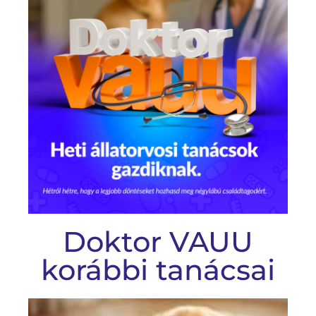
Doktor VAUU
korábbi tanácsai
D