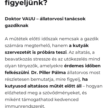
figyeljünk?
Doktor VAUU – állatorvosi tanácsok
gazdiknak
A műtétek előtti időszak nemcsak a gazdik
számára megterhelő, hanem
a kutyák
szervezetét is próbára teszi
. Az altatás, a
beavatkozás stressze és az utókezelés mind
olyan tényezők, amelyekre
érdemes időben
felkészülni
.
Dr. Piller Pálma
állatorvos most
részletesen bemutatja, mire figyelj,
ha
kutyusod altatásos műtét előtt áll
– hogyan
előzheted meg a szövődményeket, és
miként támogathatod kedvenced
immunrendszerét.