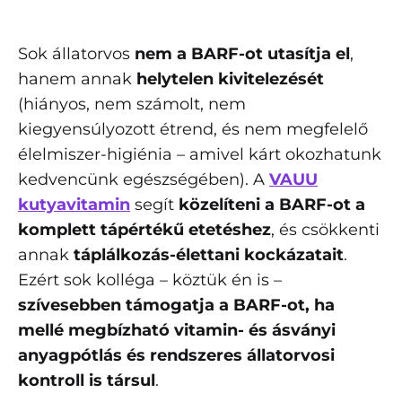
Sok állatorvos
nem a BARF-ot utasítja el
,
hanem annak
helytelen kivitelezését
(hiányos, nem számolt, nem
kiegyensúlyozott étrend, és nem megfelelő
élelmiszer-higiénia – amivel kárt okozhatunk
kedvencünk egészségében). A
VAUU
kutyavitamin
segít
közelíteni a BARF-ot a
komplett tápértékű etetéshez
, és csökkenti
annak
táplálkozás-élettani kockázatait
.
Ezért sok kolléga – köztük én is –
szívesebben támogatja a BARF-ot, ha
mellé megbízható vitamin- és ásványi
anyagpótlás és rendszeres állatorvosi
kontroll is társul
.