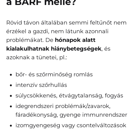
a BARF mellé?
Rövid távon általában semmi feltűnőt nem
érzékel a gazdi, nem látunk azonnali
problémákat. De
hónapok alatt
kialakulhatnak hiánybetegségek
, és
azoknak a tünetei, pl.:
bőr- és szőrminőség romlás
intenzív szőrhullás
súlycsökkenés, étvágytalanság, fogyás
idegrendszeri problémák/zavarok,
fáradékonyság, gyenge immunrendszer
izomgyengeség vagy csontelváltozások