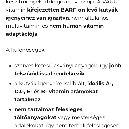
készítmények átdolgozott verziója. A VAUU
vitamin
kifejezetten BARF-on lévő kutyák
igényeihez van igazítva
, nem általános
multivitamin, és
nem humán vitamin
adaptációja
.
A különbségek:
szerves kötésű ásványi anyagok, így
jobb
felszívódással rendelkezik
a kutyák igényeire kalibrált,
ideális A-,
D3-, E- és B- vitamin arányokat
tartalmaz
nem tartalmaz felesleges
töltőanyagokat
vagy mesterséges
adalékokat, így nem terheli feleslegesen