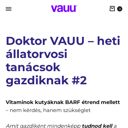
0
Doktor VAUU – heti
állatorvosi
tanácsok
gazdiknak #2
Vitaminok kutyáknak BARF étrend mellett
– nem kérdés, hanem szükséglet
Amit gazdiként mindenképp
tudnod kell
a