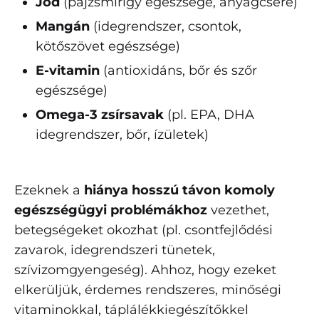
Jód
(pajzsmirigy egészsége, anyagcsere)
Mangán
(idegrendszer, csontok,
kötőszövet egészsége)
E-vitamin
(antioxidáns, bőr és szőr
egészsége)
Omega-3 zsírsavak
(pl. EPA, DHA
idegrendszer, bőr, ízületek)
Ezeknek a
hiánya hosszú távon komoly
egészségügyi problémákhoz
vezethet,
betegségeket okozhat (pl. csontfejlődési
zavarok, idegrendszeri tünetek,
szívizomgyengeség). Ahhoz, hogy ezeket
elkerüljük, érdemes rendszeres, minőségi
vitaminokkal, táplálékkiegészítőkkel