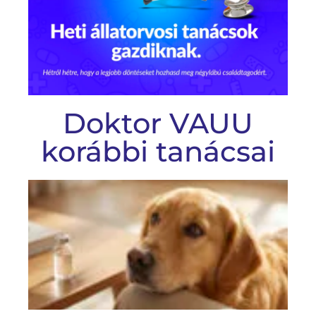
Doktor VAUU
korábbi tanácsai
D
V
he
ál
t
g
#