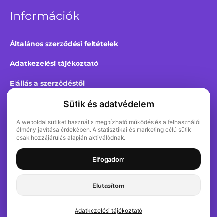
Információk
Általános szerződési feltételek
Adatkezelési tájékoztató
Elállás a szerződéstől
Sütik és adatvédelem
Kapcsolat
A weboldal sütiket használ a megbízható működés és a felhasználói
élmény javítása érdekében. A statisztikai és marketing célú sütik
VAUU hírlevél
csak hozzájárulás alapján aktiválódnak.
Elfogadom
Magyarország
Elutasítom
©2022-2026 VAUU
Adatkezelési tájékoztató