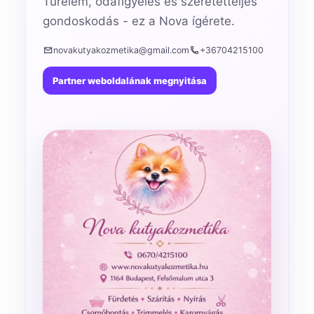
Türelem, odafigyelés és szeretetteljes
gondoskodás - ez a Nova ígérete.
novakutyakozmetika@gmail.com
+36704215100
Partner weboldalának megnyitása