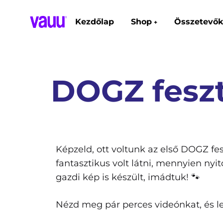
Kezdőlap
Shop
Összetevők
+
VAUU
Vitality
+
Life
DOGZ feszt
Képzeld, ott voltunk az első DOGZ fe
fantasztikus volt látni, mennyien nyi
gazdi kép is készült, imádtuk! 🐾
Nézd meg pár perces videónkat, és les