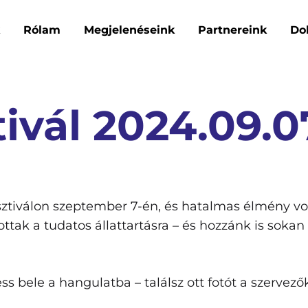
Rólam
Megjelenéseink
Partnereink
Do
ivál 2024.09.0
sztiválon szeptember 7-én, és hatalmas élmény volt
tottak a tudatos állattartásra – és hozzánk is soka
s bele a hangulatba – találsz ott fotót a szervező