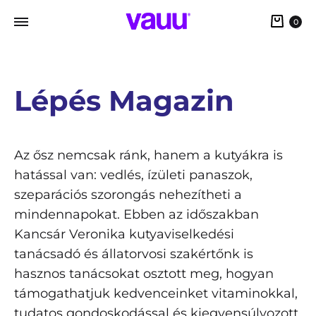
0
Lépés Magazin
Az ősz nemcsak ránk, hanem a kutyákra is
hatással van: vedlés, ízületi panaszok,
szeparációs szorongás nehezítheti a
mindennapokat. Ebben az időszakban
Kancsár Veronika kutyaviselkedési
tanácsadó és állatorvosi szakértőnk is
hasznos tanácsokat osztott meg, hogyan
támogathatjuk kedvenceinket vitaminokkal,
tudatos gondoskodással és kiegyensúlyozott