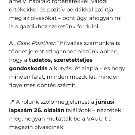
amely inspiráló történetekkel, valódi
értékekkel és pozitív példákkal szólítja
meg az olvasókat – pont úgy, ahogyan mi
is a gazdikhoz szeretünk fordulni.
A
„Csak Pozitívan”
hitvallás számunkra is
többet jelent szlogennél: hiszünk abban,
hogy a
tudatos, szeretetteljes
gondoskodás
a kutyás lét alapja – és hogy
minden falat, minden mozdulat, minden
figyelmes döntés számít.
📍 A rólunk szóló megjelenést a
júniusi
lapszám 26. oldalán
találjátok – nézzétek
meg, hogyan mutatták be a VAUU-t a
magazin olvasóinak!