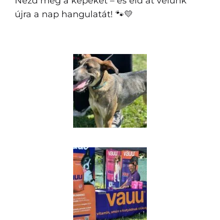
Nézd meg a képeket – és éld át velünk
újra a nap hangulatát! 🐾💛