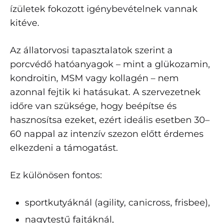
ízületek fokozott igénybevételnek vannak
kitéve.
Az állatorvosi tapasztalatok szerint a
porcvédő hatóanyagok – mint a glükozamin,
kondroitin, MSM vagy kollagén – nem
azonnal fejtik ki hatásukat. A szervezetnek
időre van szüksége, hogy beépítse és
hasznosítsa ezeket, ezért ideális esetben 30–
60 nappal az intenzív szezon előtt érdemes
elkezdeni a támogatást.
Ez különösen fontos:
sportkutyáknál (agility, canicross, frisbee),
nagytestű fajtáknál,