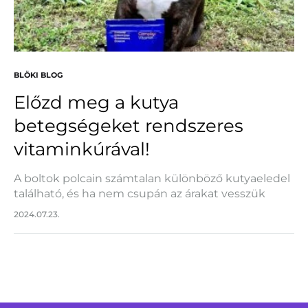
BLÖKI BLOG
Előzd meg a kutya
betegségeket rendszeres
vitaminkúrával!
A boltok polcain számtalan különböző kutyaeledel
található, és ha nem csupán az árakat vesszük
figyelembe, hanem azt is, hogy a kedvencünk
2024.07.23.
minden szükséges tápanyaghoz hozzájusson, a
választás gyakran bonyolulttá válik.…