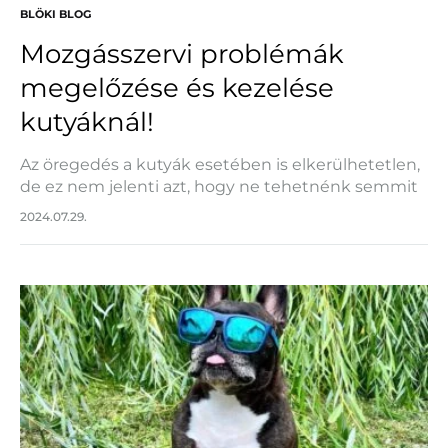
BLÖKI BLOG
Mozgásszervi problémák
megelőzése és kezelése
kutyáknál!
Az öregedés a kutyák esetében is elkerülhetetlen,
de ez nem jelenti azt, hogy ne tehetnénk semmit
azért, hogy kedvenceink teljes mértékben
2024.07.29.
élvezhessék az idősebb éveiket. Az egyik
legfontosabb dolog, amit…