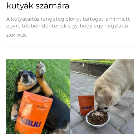
kutyák számára
A kutyatartás rengeteg előnyt tartogat, ami miatt
egyre többen döntenek úgy, hogy egy négylábú
baráttal bővítik a családjukat. Az egyik
2024.07.29.
legfontosabb ok, amiért jó, ha van kutyánk, az a
társaság…